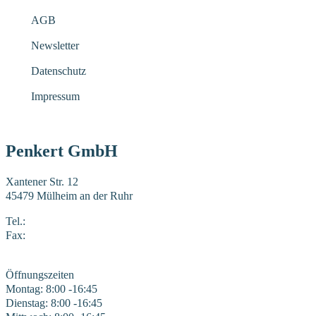
AGB
Newsletter
Datenschutz
Impressum
Penkert GmbH
Xantener Str. 12
45479 Mülheim an der Ruhr
Tel.:
0208 41969-0
Fax:
0208 41969-22
E-Mail:
mail@penkert-gmbh.de
Öffnungszeiten
Montag: 8:00 -16:45
Dienstag: 8:00 -16:45