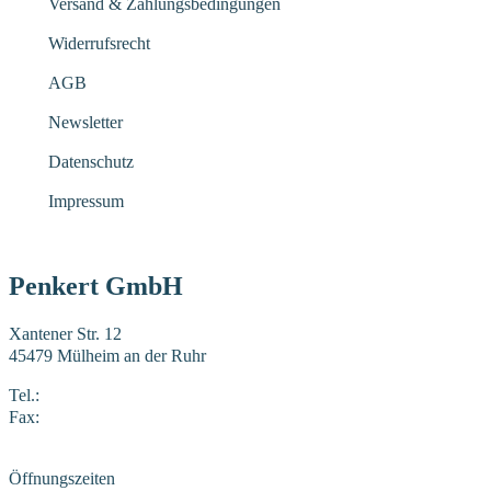
Versand & Zahlungsbedingungen
Widerrufsrecht
AGB
Newsletter
Datenschutz
Impressum
Penkert GmbH
Xantener Str. 12
45479 Mülheim an der Ruhr
Tel.:
0208 41969-0
Fax:
0208 41969-22
E-Mail:
mail@penkert-gmbh.de
Öffnungszeiten