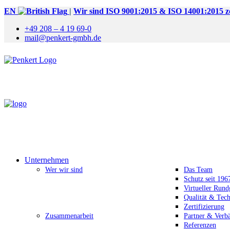
EN
|
Wir sind ISO 9001:2015 & ISO 14001:2015 zer
+49 208 – 4 19 69-0
mail@penkert-gmbh.de
Unternehmen
Wer wir sind
Das Team
Schutz seit 196
Virtueller Run
Qualität & Tec
Zertifizierung
Zusammenarbeit
Partner & Verb
Referenzen