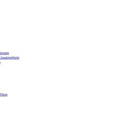
tionen
insatzgebiete
p
 Shop