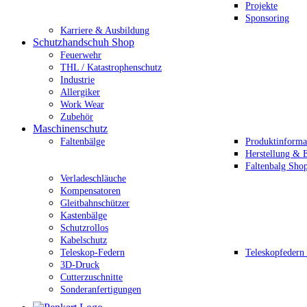
Projekte
Sponsoring
Karriere & Ausbildung
Schutzhandschuh Shop
Feuerwehr
THL / Katastrophenschutz
Industrie
Allergiker
Work Wear
Zubehör
Maschinenschutz
Faltenbälge
Produktinforma
Herstellung & E
Faltenbalg Sho
Verladeschläuche
Kompensatoren
Gleitbahnschützer
Kastenbälge
Schutzrollos
Kabelschutz
Teleskop-Federn
Teleskopfedern
3D-Druck
Cutterzuschnitte
Sonderanfertigungen