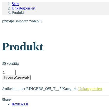
Start
Unkategorisiert
Produkt
[xyz-ips snippet=“video“]
Produkt
36 vorrätig
Produkt Menge
In den Warenkorb
Artikelnummer
RINGERS_065_T__7
Kategorie
Unkategorisiert
Share
Reviews
0