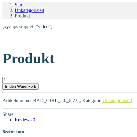
Start
Unkategorisiert
Produkt
[xyz-ips snippet=“video“]
Produkt
Produkt Menge
In den Warenkorb
Artikelnummer
BAD_GIRL_2.0_6;73;;;
Kategorie
Unkategorisiert
Share
Reviews
0
Rezensionen