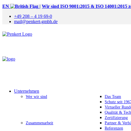
EN
|
Wir sind ISO 9001:2015 & ISO 14001:2015 zer
+49 208 – 4 19 69-0
mail@penkert-gmbh.de
Unternehmen
Wer wir sind
Das Team
Schutz seit 196
Virtueller Run
Qualität & Tec
Zertifizierung
Zusammenarbeit
Partner & Verb
Referenzen