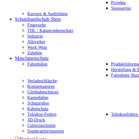
Projekte
Sponsoring
Karriere & Ausbildung
Schutzhandschuh Shop
Feuerwehr
THL / Katastrophenschutz
Industrie
Allergiker
Work Wear
Zubehör
Maschinenschutz
Faltenbälge
Produktinforma
Herstellung & E
Faltenbalg Sho
Verladeschläuche
Kompensatoren
Gleitbahnschützer
Kastenbälge
Schutzrollos
Kabelschutz
Teleskop-Federn
Teleskopfedern
3D-Druck
Cutterzuschnitte
Sonderanfertigungen