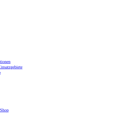
tionen
insatzgebiete
p
 Shop