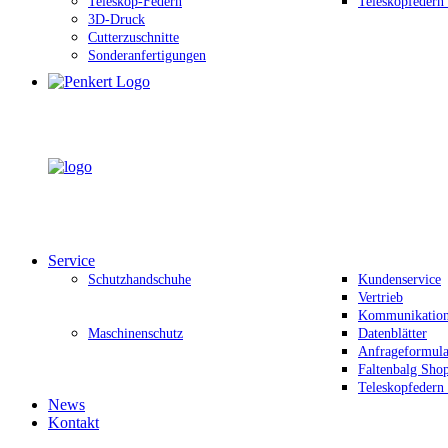
Teleskop-Federn
Teleskopfedern
3D-Druck
Cutterzuschnitte
Sonderanfertigungen
Service
Schutzhandschuhe
Kundenservice
Vertrieb
Kommunikation 
Maschinenschutz
Datenblätter
Anfrageformula
Faltenbalg Sho
Teleskopfedern
News
Kontakt