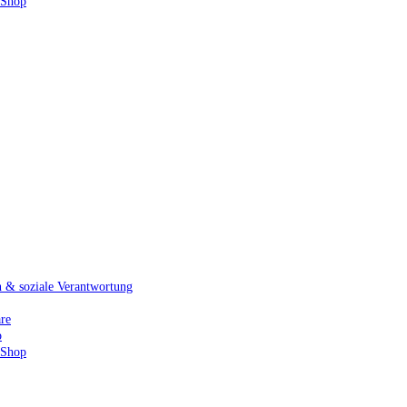
 Shop
& soziale Verantwortung
re
p
 Shop