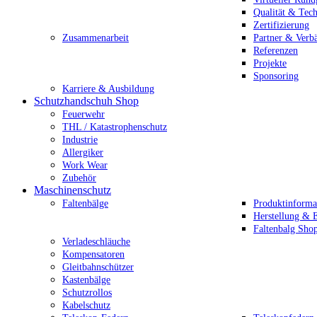
Qualität & Tec
Zertifizierung
Zusammenarbeit
Partner & Verb
Referenzen
Projekte
Sponsoring
Karriere & Ausbildung
Schutzhandschuh Shop
Feuerwehr
THL / Katastrophenschutz
Industrie
Allergiker
Work Wear
Zubehör
Maschinenschutz
Faltenbälge
Produktinforma
Herstellung & E
Faltenbalg Sho
Verladeschläuche
Kompensatoren
Gleitbahnschützer
Kastenbälge
Schutzrollos
Kabelschutz