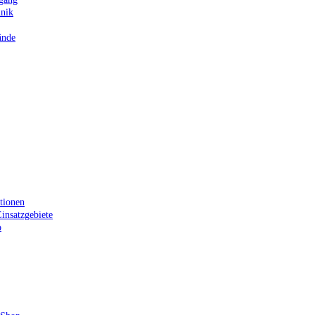
hnik
ände
tionen
insatzgebiete
p