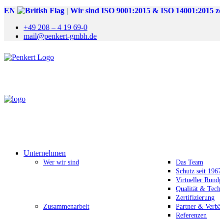
EN
|
Wir sind ISO 9001:2015 & ISO 14001:2015 zer
+49 208 – 4 19 69-0
mail@penkert-gmbh.de
Unternehmen
Wer wir sind
Das Team
Schutz seit 196
Virtueller Run
Qualität & Tec
Zertifizierung
Zusammenarbeit
Partner & Verb
Referenzen