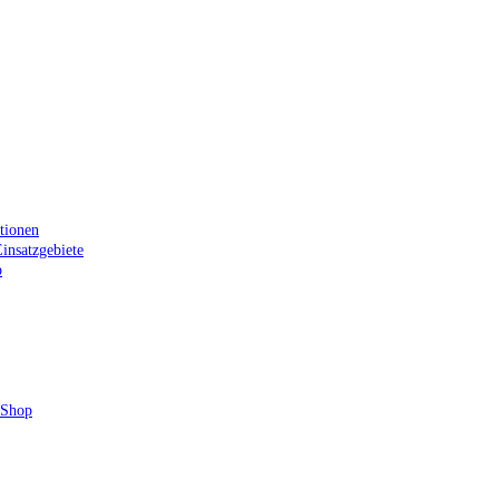
tionen
insatzgebiete
p
 Shop