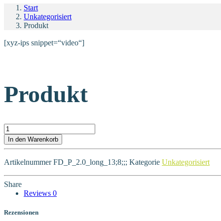
Start
Unkategorisiert
Produkt
[xyz-ips snippet=“video“]
Produkt
Produkt Menge
In den Warenkorb
Artikelnummer
FD_P_2.0_long_13;8;;;
Kategorie
Unkategorisiert
Share
Reviews
0
Rezensionen