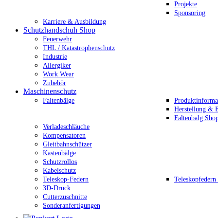
Projekte
Sponsoring
Karriere & Ausbildung
Schutzhandschuh Shop
Feuerwehr
THL / Katastrophenschutz
Industrie
Allergiker
Work Wear
Zubehör
Maschinenschutz
Faltenbälge
Produktinforma
Herstellung & E
Faltenbalg Sho
Verladeschläuche
Kompensatoren
Gleitbahnschützer
Kastenbälge
Schutzrollos
Kabelschutz
Teleskop-Federn
Teleskopfedern
3D-Druck
Cutterzuschnitte
Sonderanfertigungen