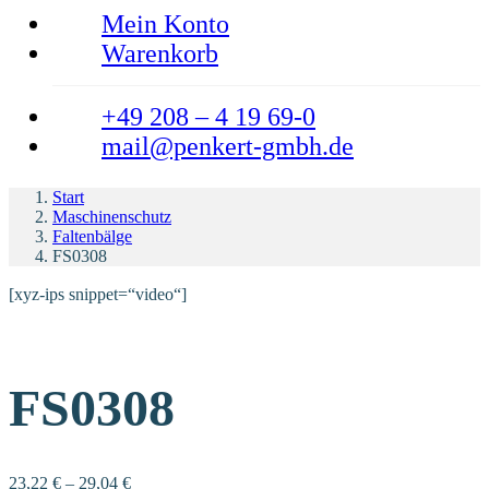
Mein Konto
Warenkorb
+49 208 – 4 19 69-0
mail@penkert-gmbh.de
Start
Maschinenschutz
Faltenbälge
FS0308
[xyz-ips snippet=“video“]
FS0308
23,22
€
–
29,04
€