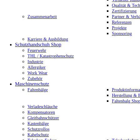
Qualität & Tec
Zertifizierung
Zusammenarbeit
Partner & Verb
Referenzen
Projekte
Sponsoring
Karriere & Ausbildung
Schutzhandschuh Shop
Feuerwehr
THL / Katastrophenschutz
Industrie
Allergiker
Work Wear
Zubehör
Maschinenschutz
Faltenbälge
Produktinforma
Herstellung & E
Faltenbalg Sho
Verladeschläuche
Kompensatoren
Gleitbahnschützer
Kastenbälge
Schutzrollos
Kabelschutz