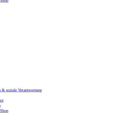
 Shop
& soziale Verantwortung
re
p
 Shop