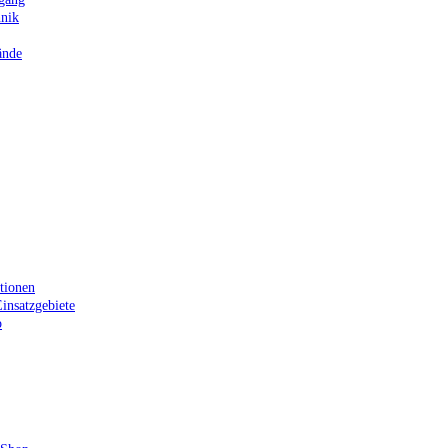
hnik
ände
tionen
insatzgebiete
p