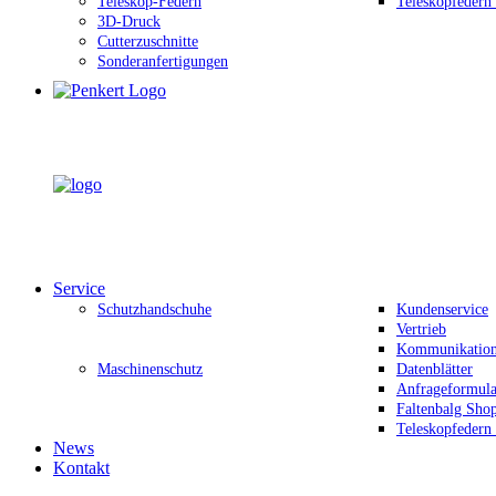
Teleskop-Federn
Teleskopfedern
3D-Druck
Cutterzuschnitte
Sonderanfertigungen
Service
Schutzhandschuhe
Kundenservice
Vertrieb
Kommunikation 
Maschinenschutz
Datenblätter
Anfrageformula
Faltenbalg Sho
Teleskopfedern
News
Kontakt