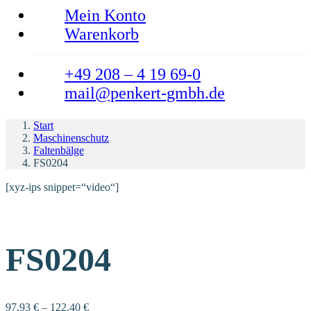
Mein Konto
Warenkorb
+49 208 – 4 19 69-0
mail@penkert-gmbh.de
Start
Maschinenschutz
Faltenbälge
FS0204
[xyz-ips snippet=“video“]
FS0204
97,93
€
–
122,40
€