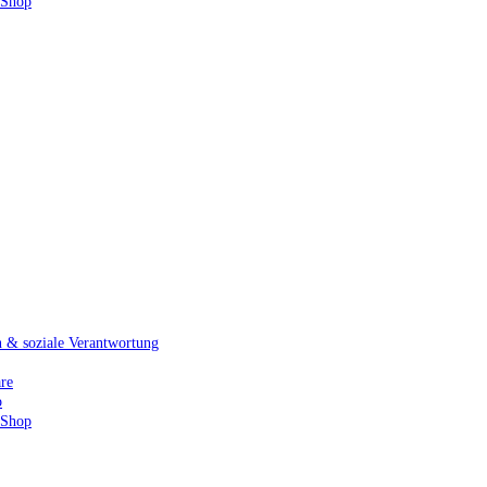
 Shop
& soziale Verantwortung
re
p
 Shop