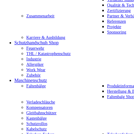
Qualität & Tec
Zertifizierung
Zusammenarbeit
Partner & Verb
Referenzen
Projekte
Sponsoring
Karriere & Ausbildung
Schutzhandschuh Shop
Feuerwehr
THL / Katastrophenschutz
Industrie
Allergiker
Work Wear
Zubehör
Maschinenschutz
Faltenbälge
Produktinforma
Herstellung & E
Faltenbalg Sho
Verladeschläuche
Kompensatoren
Gleitbahnschützer
Kastenbälge
Schutzrollos
Kabelschutz