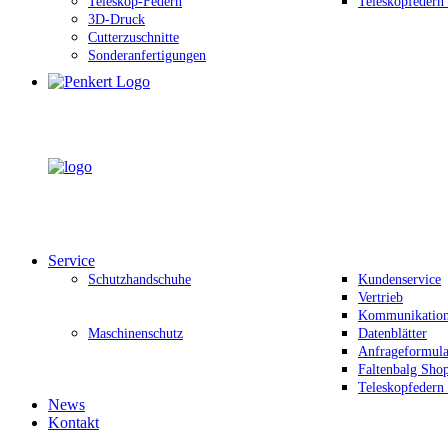
Teleskop-Federn
Teleskopfedern
3D-Druck
Cutterzuschnitte
Sonderanfertigungen
Service
Schutzhandschuhe
Kundenservice
Vertrieb
Kommunikation 
Maschinenschutz
Datenblätter
Anfrageformula
Faltenbalg Sho
Teleskopfedern
News
Kontakt