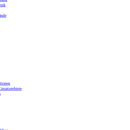
hnik
ände
tionen
insatzgebiete
p