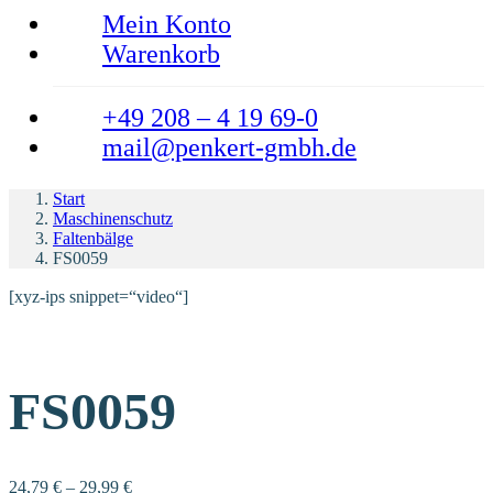
Mein Konto
Warenkorb
+49 208 – 4 19 69-0
mail@penkert-gmbh.de
Start
Maschinenschutz
Faltenbälge
FS0059
[xyz-ips snippet=“video“]
FS0059
24,79
€
–
29,99
€