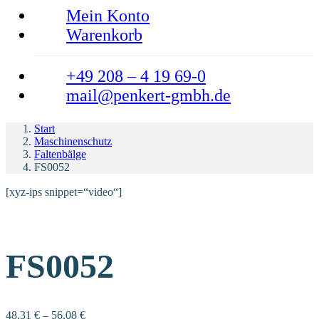
Mein Konto
Warenkorb
+49 208 – 4 19 69-0
mail@penkert-gmbh.de
Start
Maschinenschutz
Faltenbälge
FS0052
[xyz-ips snippet=“video“]
FS0052
48,31
€
–
56,08
€