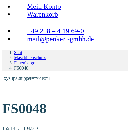
Mein Konto
Warenkorb
+49 208 – 4 19 69-0
mail@penkert-gmbh.de
Start
Maschinenschutz
Faltenbälge
FS0048
[xyz-ips snippet=“video“]
FS0048
155,13
€
–
193,91
€