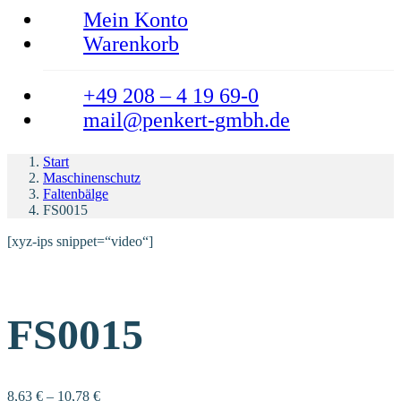
Mein Konto
Warenkorb
+49 208 – 4 19 69-0
mail@penkert-gmbh.de
Start
Maschinenschutz
Faltenbälge
FS0015
[xyz-ips snippet=“video“]
FS0015
8,63
€
–
10,78
€