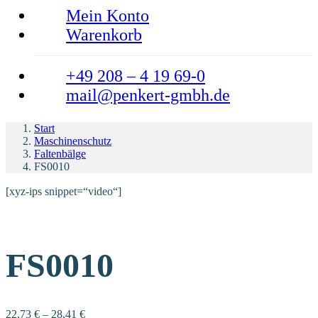
Mein Konto
Warenkorb
+49 208 – 4 19 69-0
mail@penkert-gmbh.de
Start
Maschinenschutz
Faltenbälge
FS0010
[xyz-ips snippet=“video“]
FS0010
22,73
€
–
28,41
€