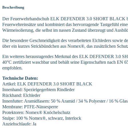
Beschreibung
Der Feuerwehrhandschuh ELK DEFENDER 3.0 SHORT BLACK bietet höc
Feuerwehreinsätze und kombiniert das hervorragende Tastgefühl eine
Wärmeisolierung, die selbst im nassen Zustand überzeugt und Ausbil
Die besondere Geschmeidigkeit des verarbeiteten Elchleders sowie d
über ein kurzes Strickbündchen aus Nomex®, das zusätzlichen Schut
Ein weiteres herausragendes Merkmal des ELK DEFENDER 3.0 SHORT
40°C zertifiziert waschbar und behält seine Eigenschaften nach EN 
empfohlen.
Technische Daten:
Artikel: ELK DEFENDER 3.0 SHORT BLACK
Innenhand: Spezielgegerbtem Rindleder
Rückhand: Elchleder
Innenfutter: Aramidfasern: 50 % Aramid / 34 % Polyester / 16 % Glas
Membrane: PTFE-Nässesperre
Protektoren: Nomex® Knöchelschutz
Stulpe: 100 % Nomex®, schwarz, Interlock
Anziehschlaufe: Ja