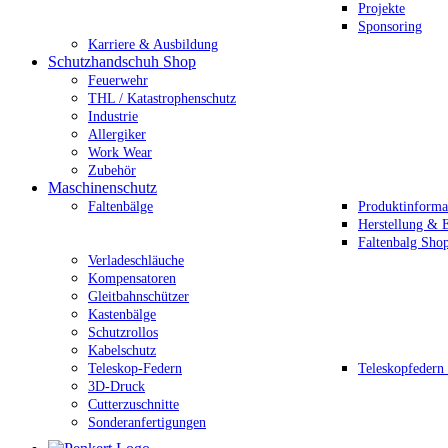
Projekte
Sponsoring
Karriere & Ausbildung
Schutzhandschuh Shop
Feuerwehr
THL / Katastrophenschutz
Industrie
Allergiker
Work Wear
Zubehör
Maschinenschutz
Faltenbälge
Produktinforma
Herstellung & E
Faltenbalg Sho
Verladeschläuche
Kompensatoren
Gleitbahnschützer
Kastenbälge
Schutzrollos
Kabelschutz
Teleskop-Federn
Teleskopfedern
3D-Druck
Cutterzuschnitte
Sonderanfertigungen