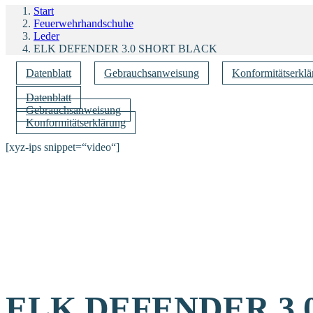
Start
Feuerwehrhandschuhe
Leder
ELK DEFENDER 3.0 SHORT BLACK
Datenblatt
Gebrauchsanweisung
Konformitätserklä
Datenblatt
Gebrauchsanweisung
Konformitätserklärung
[xyz-ips snippet=“video“]
ELK DEFENDER 3.