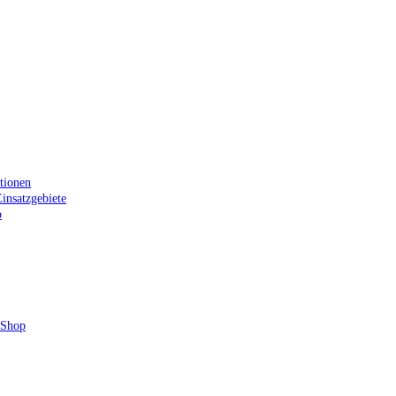
tionen
insatzgebiete
p
 Shop