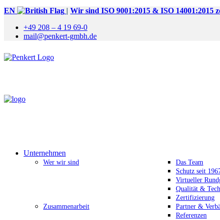
EN
|
Wir sind ISO 9001:2015 & ISO 14001:2015 zer
+49 208 – 4 19 69-0
mail@penkert-gmbh.de
Unternehmen
Wer wir sind
Das Team
Schutz seit 196
Virtueller Run
Qualität & Tec
Zertifizierung
Zusammenarbeit
Partner & Verb
Referenzen