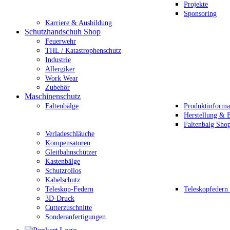
Projekte
Sponsoring
Karriere & Ausbildung
Schutzhandschuh Shop
Feuerwehr
THL / Katastrophenschutz
Industrie
Allergiker
Work Wear
Zubehör
Maschinenschutz
Faltenbälge
Produktinforma
Herstellung & E
Faltenbalg Sho
Verladeschläuche
Kompensatoren
Gleitbahnschützer
Kastenbälge
Schutzrollos
Kabelschutz
Teleskop-Federn
Teleskopfedern
3D-Druck
Cutterzuschnitte
Sonderanfertigungen