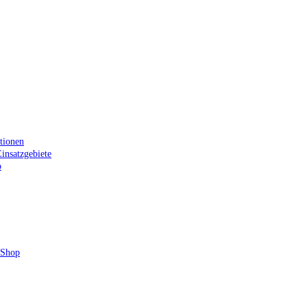
tionen
insatzgebiete
p
 Shop