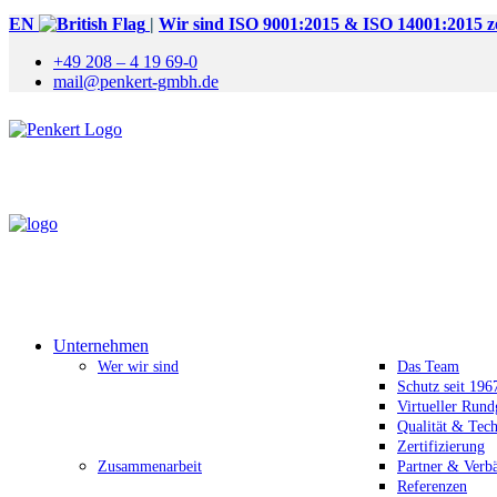
EN
|
Wir sind ISO 9001:2015 & ISO 14001:2015 zer
+49 208 – 4 19 69-0
mail@penkert-gmbh.de
Unternehmen
Wer wir sind
Das Team
Schutz seit 196
Virtueller Run
Qualität & Tec
Zertifizierung
Zusammenarbeit
Partner & Verb
Referenzen