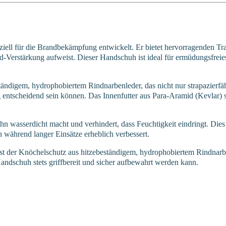
 für die Brandbekämpfung entwickelt. Er bietet hervorragenden Trag
nd-Verstärkung aufweist. Dieser Handschuh ist ideal für ermüdungsfreie
igem, hydrophobiertem Rindnarbenleder, das nicht nur strapazierfähig
tscheidend sein können. Das Innenfutter aus Para-Aramid (Kevlar) sor
hn wasserdicht macht und verhindert, dass Feuchtigkeit eindringt. Dies
 während langer Einsätze erheblich verbessert.
der Knöchelschutz aus hitzebeständigem, hydrophobiertem Rindnarbe
andschuh stets griffbereit und sicher aufbewahrt werden kann.