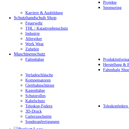
Projekte
Sponsoring
Karriere & Ausbildung
Schutzhandschuh Shop
Feuerwehr
THL / Katastrophenschutz
Industrie
Allergiker
Work Wear
Zubehör
Maschinenschutz
Faltenbälge
Produktinforma
Herstellung & E
Faltenbalg Sho
Verladeschläuche
Kompensatoren
Gleitbahnschützer
Kastenbälge
Schutzrollos
Kabelschutz
Teleskop-Federn
Teleskopfedern
3D-Druck
Cutterzuschnitte
Sonderanfertigungen