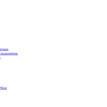
tionen
insatzgebiete
p
 Shop