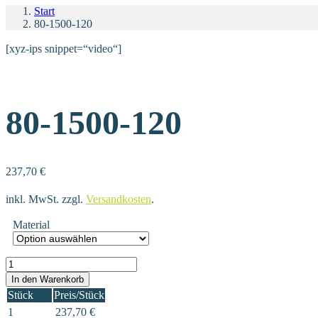
Start
80-1500-120
[xyz-ips snippet=“video“]
80-1500-120
237,70
€
inkl. MwSt.
zzgl.
Versandkosten
.
Material
80-1500-120 Menge
In den Warenkorb
Stück
Preis/Stück
1
237,70
€