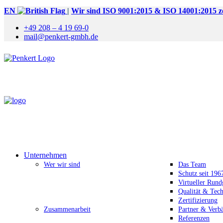
EN
|
Wir sind ISO 9001:2015 & ISO 14001:2015 zer
+49 208 – 4 19 69-0
mail@penkert-gmbh.de
Unternehmen
Wer wir sind
Das Team
Schutz seit 196
Virtueller Run
Qualität & Tec
Zertifizierung
Zusammenarbeit
Partner & Verb
Referenzen