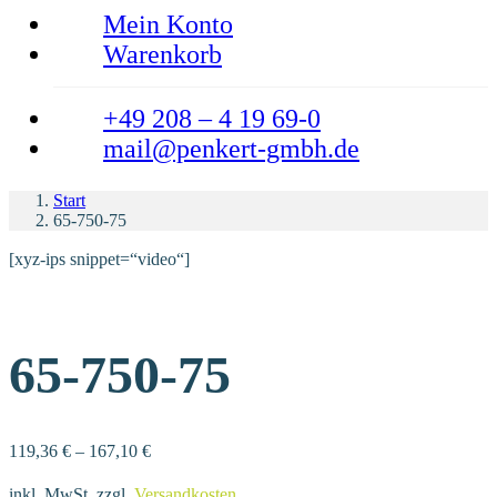
Mein Konto
Warenkorb
+49 208 – 4 19 69-0
mail@penkert-gmbh.de
Start
65-750-75
[xyz-ips snippet=“video“]
65-750-75
119,36
€
–
167,10
€
inkl. MwSt.
zzgl.
Versandkosten
.