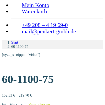
Mein Konto
Warenkorb
+49 208 – 4 19 69-0
mail@penkert-gmbh.de
Start
60-1100-75
[xyz-ips snippet=“video“]
60-1100-75
152,33
€
–
219,70
€
inkl. MwSt.
zzgl.
Versandkosten
.