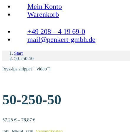
Mein Konto
Warenkorb
+49 208 – 4 19 69-0
mail@penkert-gmbh.de
Start
50-250-50
[xyz-ips snippet=“video“]
50-250-50
57,25
€
–
76,87
€
inkl. MwSt.
zzgl.
Versandkosten
.