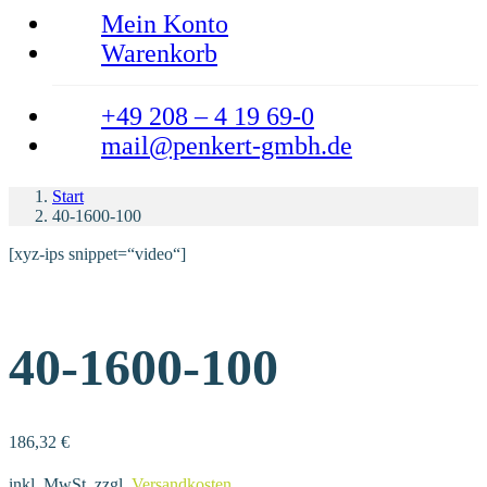
Mein Konto
Warenkorb
+49 208 – 4 19 69-0
mail@penkert-gmbh.de
Start
40-1600-100
[xyz-ips snippet=“video“]
40-1600-100
186,32
€
inkl. MwSt.
zzgl.
Versandkosten
.