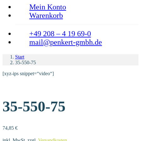
Mein Konto
Warenkorb
+49 208 – 4 19 69-0
mail@penkert-gmbh.de
Start
35-550-75
[xyz-ips snippet=“video“]
35-550-75
74,85
€
inkl. MwSt.
zzgl.
Versandkosten
.