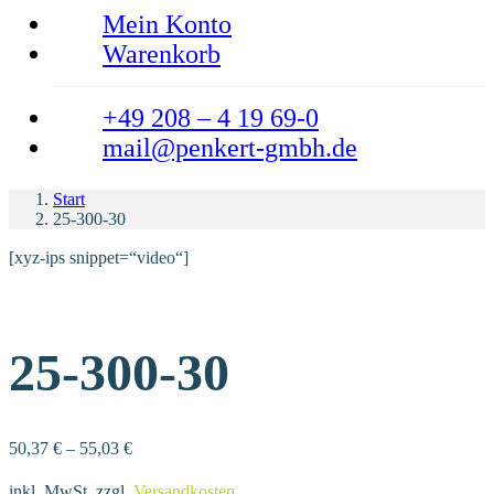
Mein Konto
Warenkorb
+49 208 – 4 19 69-0
mail@penkert-gmbh.de
Start
25-300-30
[xyz-ips snippet=“video“]
25-300-30
50,37
€
–
55,03
€
inkl. MwSt.
zzgl.
Versandkosten
.