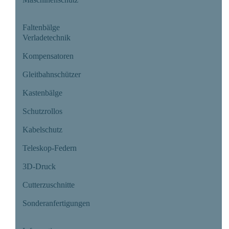
Faltenbälge
Verladetechnik
Kompensatoren
Gleitbahnschützer
Kastenbälge
Schutzrollos
Kabelschutz
Teleskop-Federn
3D-Druck
Cutterzuschnitte
Sonderanfertigungen