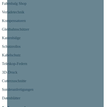
Faltenbalg Shop
Verladetechnik
Kompensatoren
Gleitbahnschützer
Kastenbälge
Schutzrollos
Kabelschutz
Teleskop-Federn
3D-Druck
Cutterzuschnitte
Sonderanfertigungen
Datenblätter