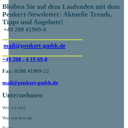
Bleiben Sie auf dem Laufenden mit dem
Penkert-Newsletter: Aktuelle Trends,
Tipps und Angebote!
+49 208 41969-0
mail@penkert-gmbh.de
+49 208 - 4 19 69-0
Fax: 0208 41969-22
mail@penkert-gmbh.de
Unternehmen
Wer wir sind
Was uns bewegt