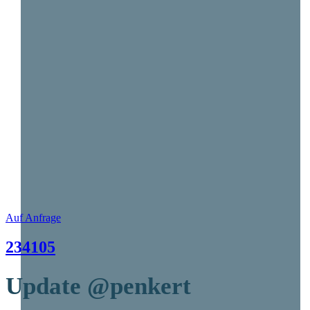
Auf Anfrage
234105
Update
@penkert