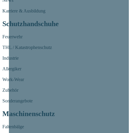
News
Karriere & Ausbildung
Schutzhandschuhe
Feuerwehr
THL / Katastrophenschutz
Industrie
Allergiker
Work-Wear
Zubehör
Sonderangebote
Maschinenschutz
Faltenbälge