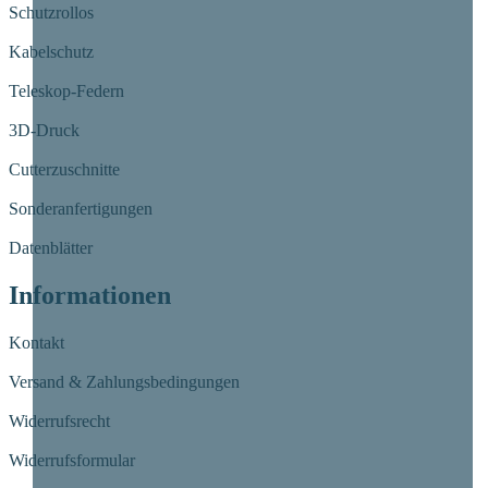
Schutzrollos
Kabelschutz
Teleskop-Federn
3D-Druck
Cutterzuschnitte
Sonderanfertigungen
Datenblätter
Informationen
Kontakt
Versand & Zahlungsbedingungen
Widerrufsrecht
Widerrufsformular