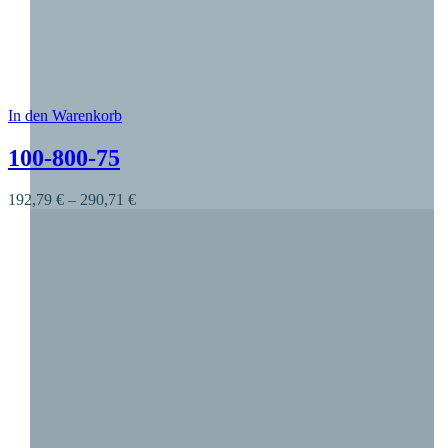
In den Warenkorb
Dieses Produkt weist mehrere Varianten auf. Die O
100-800-75
192,79
€
–
290,71
€