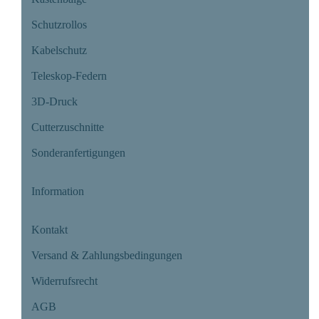
Schutzrollos
Kabelschutz
Teleskop-Federn
3D-Druck
Cutterzuschnitte
Sonderanfertigungen
Information
Kontakt
Versand & Zahlungsbedingungen
Widerrufsrecht
AGB