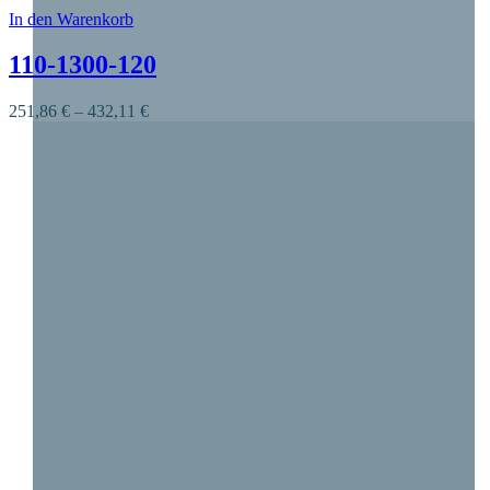
In den Warenkorb
Dieses Produkt weist mehrere Varianten auf. Die O
110-1300-120
251,86
€
–
432,11
€