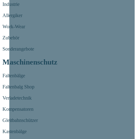
Industrie
Allergiker
Work-Wear
Zubehör
Sonderangebote
Maschinenschutz
Faltenbälge
Faltenbalg Shop
Verladetechnik
Kompensatoren
Gleitbahnschützer
Kastenbälge