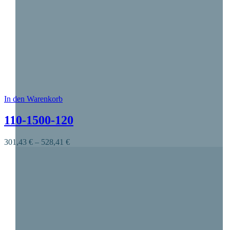
In den Warenkorb
Dieses Produkt weist mehrere Varianten auf. Die O
110-1500-120
301,43
€
–
528,41
€