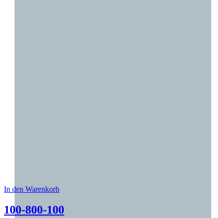
In den Warenkorb
Dieses Produkt weist mehrere Varianten auf. Die O
100-800-100