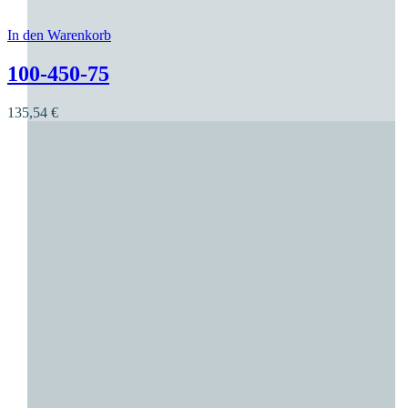
In den Warenkorb
Dieses Produkt weist mehrere Varianten auf. Die O
100-450-75
135,54
€