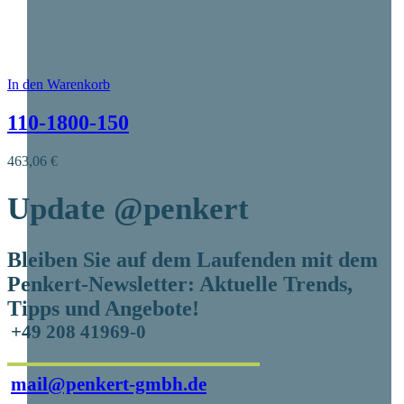
In den Warenkorb
Dieses Produkt weist mehrere Varianten auf. Die O
110-1800-150
463,06
€
Update
@penkert
Bleiben Sie auf dem Laufenden mit dem
Penkert-Newsletter: Aktuelle Trends,
Tipps und Angebote!
+49 208 41969-0
mail@penkert-gmbh.de