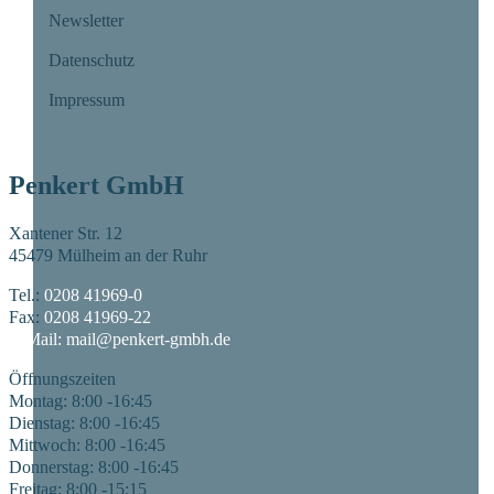
Newsletter
Datenschutz
Impressum
Penkert GmbH
Xantener Str. 12
45479 Mülheim an der Ruhr
Tel.:
0208 41969-0
Fax:
0208 41969-22
E-Mail:
mail@penkert-gmbh.de
Öffnungszeiten
Montag: 8:00 -16:45
Dienstag: 8:00 -16:45
Mittwoch: 8:00 -16:45
Donnerstag: 8:00 -16:45
Freitag: 8:00 -15:15