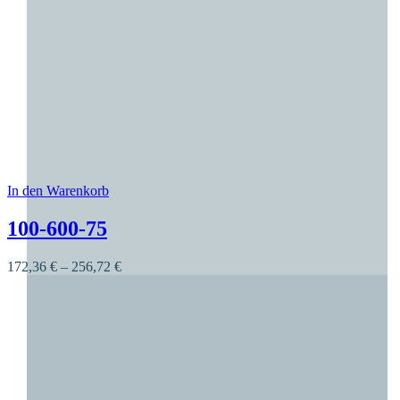
In den Warenkorb
Dieses Produkt weist mehrere Varianten auf. Die O
100-600-75
172,36
€
–
256,72
€