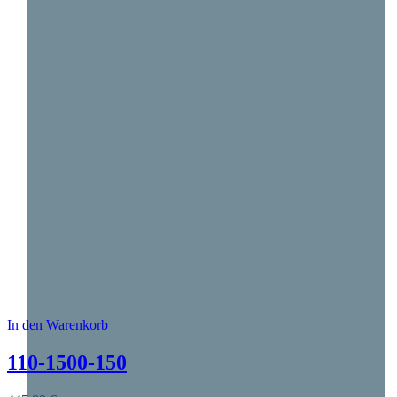
In den Warenkorb
Dieses Produkt weist mehrere Varianten auf. Die O
110-1500-150