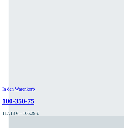
In den Warenkorb
Dieses Produkt weist mehrere Varianten auf. Die O
100-350-75
117,13
€
–
166,29
€