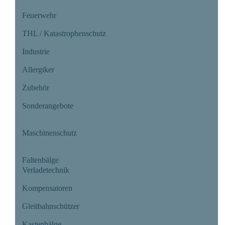
Feuerwehr
THL / Katastrophenschutz
Industrie
Allergiker
Zubehör
Sonderangebote
Maschinenschutz
Faltenbälge
Verladetechnik
Kompensatoren
Gleitbahnschützer
Kastenbälge