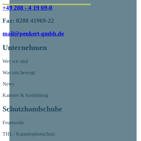
+49 208 - 4 19 69-0
Fax: 0208 41969-22
mail@penkert-gmbh.de
Unternehmen
Wer wir sind
Was uns bewegt
News
Karriere & Ausbildung
Schutzhandschuhe
Feuerwehr
THL / Katastrophenschutz