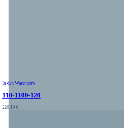
In den Warenkorb
Dieses Produkt weist mehrere Varianten auf. Die O
110-1100-120
220,10
€